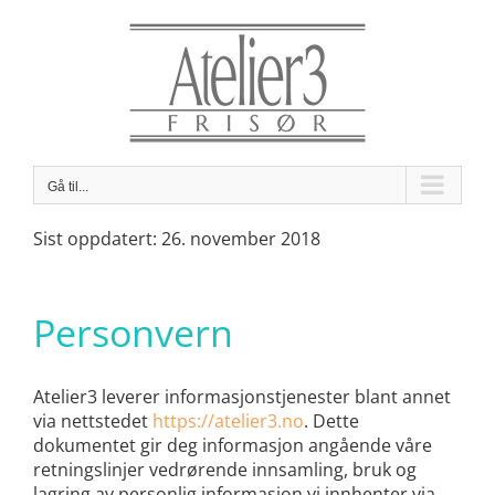
Skip
to
content
Gå til...
Sist oppdatert: 26. november 2018
Personvern
Atelier3 leverer informasjonstjenester blant annet
via nettstedet
https://atelier3.no
. Dette
dokumentet gir deg informasjon angående våre
retningslinjer vedrørende innsamling, bruk og
lagring av personlig informasjon vi innhenter via